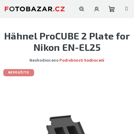
Přejít
na
obsah
Nákupní
Hledat
Přihlášení
Hähnel ProCUBE 2 Plate for
košík
Nikon EN-EL25
Průměrné
Neohodnoceno
Podrobnosti hodnocení
hodnocení
produktu
NEPOUŽITO
je
0,0
z
5
hvězdiček.