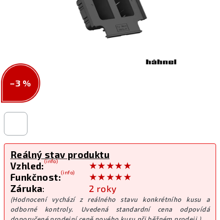
–3 %
Reálný stav produktu
(info)
★★★★★
Vzhled:
(info)
★★★★★
Funkčnost:
Záruka
:
2 roky
(Hodnocení vychází z reálného stavu konkrétního kusu a
odborné kontroly. Uvedená standardní cena odpovídá
doporučené prodejní ceně nového kusu při běžném prodeji.)