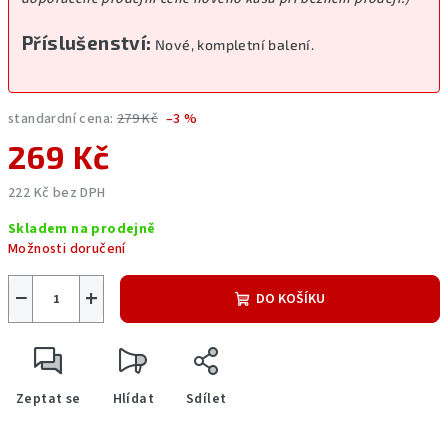
Příslušenství:
Nové, kompletní balení.
standardní cena:
279 Kč
–3 %
269 Kč
222 Kč bez DPH
Měrná
Skladem na prodejně
cena:
Možnosti doručení
−
+
DO KOŠÍKU
Zeptat se
Hlídat
Sdílet