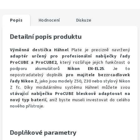
Popis
Hodnocení
Diskuze
Detailní popis produktu
Výměnná destička Hähnel
Plate je precizně navržený
adaptér určený pro profesionální nabíječky řady
ProCUBE a ProCUBE2
, který rozšiřuje jejich funkčnost o
podporu akumulátorů
Nikon EN-EL25
. Je to
nepostradatelný doplněk
pro majitele bezzrcadlovek
řady Nikon Z
, jako jsou modely Z50, Z30 nebo stylový Nikon
Z fc. Díky modulárnímu systému Hähnel můžete svou
stávající nabíječku ProCUBE bleskově adaptovat na
nový typ baterií
, aniž byste museli investovat do celého
nového přístroje.
Doplňkové parametry