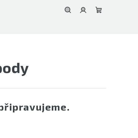
Hledat
Přihlášení
Nákupní
košík
pody
připravujeme.