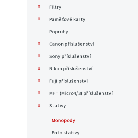
n
Filtry
í
Paměťové karty
p
Popruhy
a
Canon příslušenství
n
Sony příslušenství
e
Nikon příslušenství
l
Fuji příslušenství
MFT (Micro4/3) příslušenství
Stativy
Monopody
Foto stativy