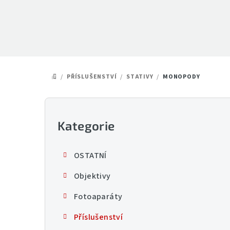
Přejít
na
obsah
/
PŘÍSLUŠENSTVÍ
/
STATIVY
/
MONOPODY
DOMŮ
P
o
Kategorie
Přeskočit
kategorie
s
OSTATNÍ
t
Objektivy
r
Fotoaparáty
a
Příslušenství
n