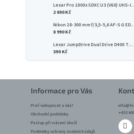
Lexar Pro 1800x SDXC U3 (V60) UHS-II 
2 690 Kč
Nikon 28-300 mm f/3,5-5,6 AF-
8 990 Kč
Lexar JumpDrive Dual Drive D400 Type-C/Type-C & Type-A, up to 130MB/s read (USB 3.1) 64GB
390 Kč
Z
Informace pro Vás
Kont
á
p
Proč nakupovat u nás?
info
@
fo
+420 60
Obchodní podmínky
a
Postup při vrácení zboží
t
Podmínky ochrany osobních údajů