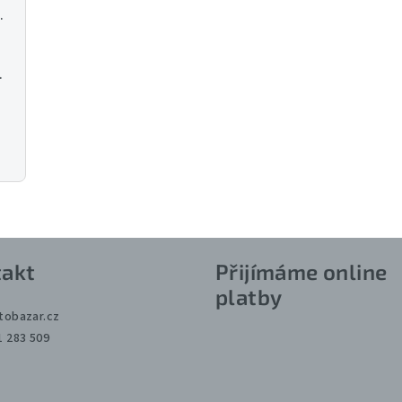
R270/W180 128GB
S G ED VR
akt
Přijímáme online
platby
tobazar.cz
1 283 509