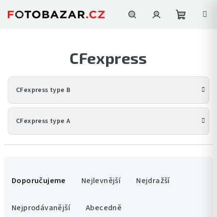
Přejít
na
obsah
Nákupní
Hledat
Přihlášení
CFexpress
košík
CFexpress type B
CFexpress type A
Ř
a
Doporučujeme
Nejlevnější
Nejdražší
z
e
Nejprodávanější
Abecedně