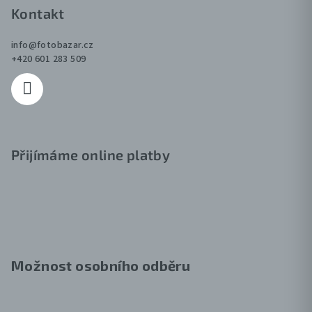
v
Kontakt
ý
p
info
@
fotobazar.cz
i
+420 601 283 509
s
u
Přijímáme online platby
Možnost osobního odběru