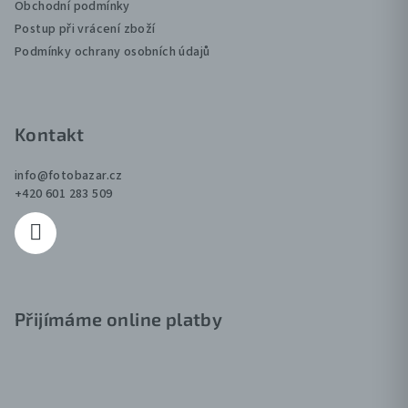
t
Obchodní podmínky
p
Postup při vrácení zboží
í
r
Podmínky ochrany osobních údajů
v
k
y
v
Kontakt
ý
p
info
@
fotobazar.cz
i
+420 601 283 509
s
u
Přijímáme online platby