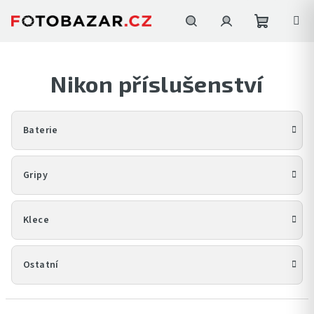
Přejít
na
obsah
Nákupní
Hledat
Přihlášení
Nikon příslušenství
košík
Baterie
Gripy
Klece
Ostatní