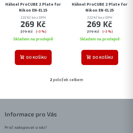
k
Hähnel ProCUBE 2 Plate for
Hähnel ProCUBE 2 Plate for
t
Nikon EN-EL15
Nikon EN-EL25
222 Kč bez DPH
222 Kč bez DPH
ů
269 Kč
269 Kč
279 Kč
279 Kč
(–3 %)
(–3 %)
Skladem na prodejně
Skladem na prodejně
DO KOŠÍKU
DO KOŠÍKU
2
položek celkem
O
v
l
Z
á
d
á
Informace pro Vás
a
p
c
a
Proč nakupovat u nás?
í