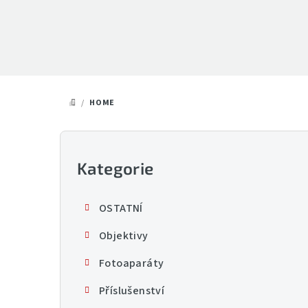
Přejít
na
obsah
/
HOME
DOMŮ
P
o
Kategorie
Přeskočit
kategorie
s
OSTATNÍ
t
Objektivy
r
Fotoaparáty
a
Příslušenství
n