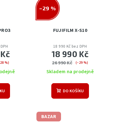
–29 %
-PRO3
FUJIFILM X-S10
z DPH
18 990 Kč bez DPH
 Kč
18 990 Kč
26 990 Kč
–28 %)
(–29 %)
odejně
Skladem na prodejně
ÍKU
DO KOŠÍKU
BAZAR