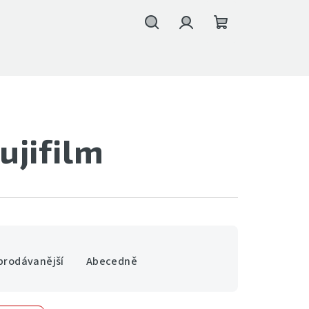
Hledat
Přihlášení
Nákupní
košík
ujifilm
prodávanější
Abecedně