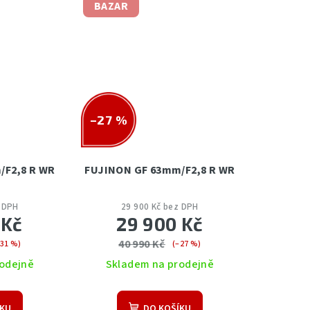
BAZAR
–27 %
/F2,8 R WR
FUJINON GF 63mm/F2,8 R WR
z DPH
29 900 Kč bez DPH
 Kč
29 900 Kč
40 990 Kč
–31 %)
(–27 %)
odejně
Skladem na prodejně
ÍKU
DO KOŠÍKU