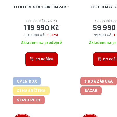
FUJIFILM GFX 100RF BAZAR *
FUJIFILM GFX 
119 990 Kč bez DPH
59 990 Kč be
119 990 Kč
59 990
139 900 Kč
99 990 Kč
(–14 %)
(
Skladem na prodejně
Skladem na pr
DO KOŠÍKU
DO KOŠ
OPEN BOX
1 ROK ZÁRUKA
CENA SNÍŽENA
BAZAR
NEPOUŽITO