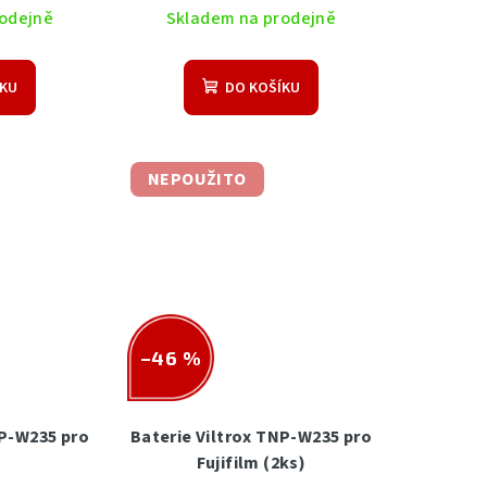
odejně
Skladem na prodejně
ÍKU
DO KOŠÍKU
NEPOUŽITO
–46 %
NP-W235 pro
Baterie Viltrox TNP-W235 pro
m
Fujifilm (2ks)