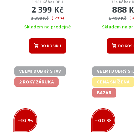
1 983 Kč bez DPH
734 Kč bez 
2 399 Kč
888 
3 398 Kč
1 499 Kč
(–29 %)
(–
Skladem na prodejně
Skladem na pr
DO KOŠÍKU
DO KOŠ
VELMI DOBRÝ STAV
VELMI DOBRÝ ST
2 ROKY ZÁRUKA
CENA SNÍŽENA
BAZAR
–14 %
–40 %