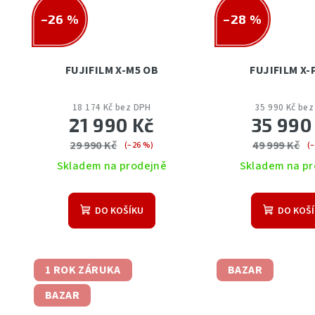
–26 %
–28 %
FUJIFILM X-M5 OB
FUJIFILM X
18 174 Kč bez DPH
35 990 Kč be
21 990 Kč
35 990
29 990 Kč
49 999 Kč
(–26 %)
(
Skladem na prodejně
Skladem na pr
DO KOŠÍKU
DO KOŠ
1 ROK ZÁRUKA
BAZAR
BAZAR