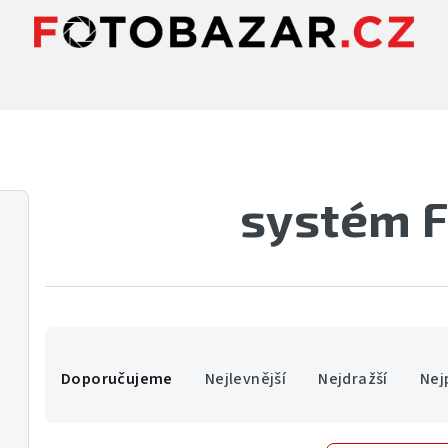
systém F
Ř
Doporučujeme
Nejlevnější
Nejdražší
Nej
a
z