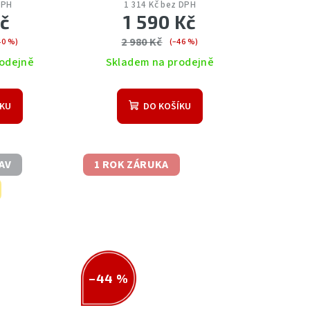
DPH
1 314 Kč bez DPH
Kč
1 590 Kč
2 980 Kč
40 %)
(–46 %)
odejně
Skladem na prodejně
ÍKU
DO KOŠÍKU
AV
1 ROK ZÁRUKA
–44 %