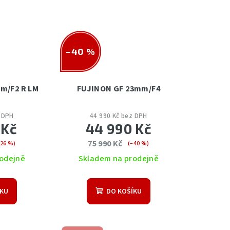
–40 %
m/F2 R LM
FUJINON GF 23mm/F4
z DPH
44 990 Kč bez DPH
 Kč
44 990 Kč
75 990 Kč
–26 %)
(–40 %)
odejně
Skladem na prodejně
ÍKU
DO KOŠÍKU