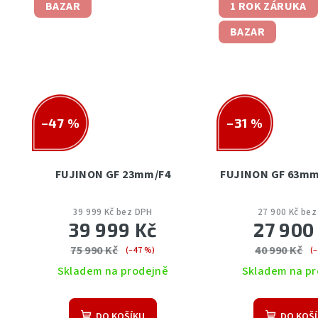
BAZAR
1 ROK ZÁRUKA
BAZAR
–47 %
–31 %
FUJINON GF 23mm/F4
FUJINON GF 63mm
39 999 Kč bez DPH
27 900 Kč be
39 999 Kč
27 900
75 990 Kč
40 990 Kč
(–47 %)
(
Skladem na prodejně
Skladem na pr
DO KOŠÍKU
DO KOŠ