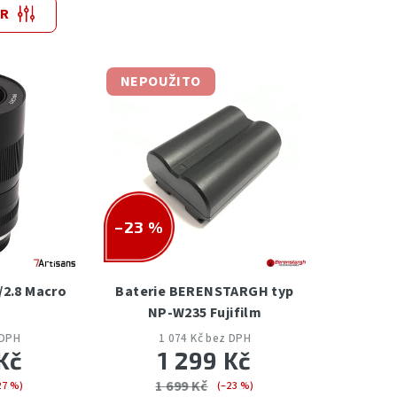
TR
NEPOUŽITO
–23 %
/2.8 Macro
Baterie BERENSTARGH typ
)
NP-W235 Fujifilm
 DPH
1 074 Kč bez DPH
Kč
1 299 Kč
1 699 Kč
27 %)
(–23 %)