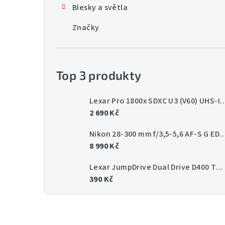
Blesky a světla
n
Značky
í
p
a
Top 3 produkty
n
Lexar Pro 1800x SDXC U3 (V60) UHS-II 
e
2 690 Kč
l
Nikon 28-300 mm f/3,5-5,6 AF-
8 990 Kč
Lexar JumpDrive Dual Drive D400 Type-C/Type-C & Type-A, up to 130MB/s read (USB 3.1) 64GB
390 Kč