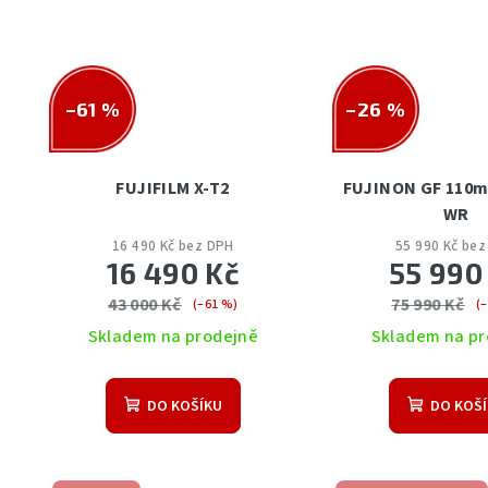
–61 %
–26 %
FUJIFILM X-T2
FUJINON GF 110m
WR
16 490 Kč bez DPH
55 990 Kč be
16 490 Kč
55 990
43 000 Kč
75 990 Kč
(–61 %)
(
Skladem na prodejně
Skladem na pr
DO KOŠÍKU
DO KOŠ