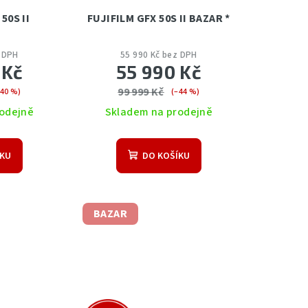
50S II
FUJIFILM GFX 50S II BAZAR *
z DPH
55 990 Kč bez DPH
 Kč
55 990 Kč
99 999 Kč
–40 %)
(–44 %)
odejně
Skladem na prodejně
ÍKU
DO KOŠÍKU
BAZAR