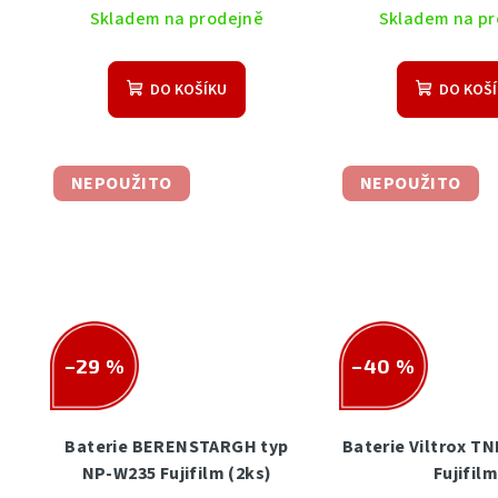
ů
Skladem na prodejně
Skladem na pr
DO KOŠÍKU
DO KOŠ
NEPOUŽITO
NEPOUŽITO
–29 %
–40 %
Baterie BERENSTARGH typ
Baterie Viltrox T
NP-W235 Fujifilm (2ks)
Fujifil