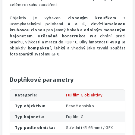
celém rozsahu zaostření.
Objektiv je vybaven
clonovým kroužkem
s
uzamykatelnými polohami
A a C
,
devítilamelovou
kruhovou clonou
pro jemný bokeh a
odolným mosazným
bajonetem
.
Utěsněná konstrukce WR
chrání proti
prachu, vlhkosti a mrazu do
−10 °C
. Díky hmotnosti
490 g
je
objektiv
kompaktní, lehký
a vhodný jako trvalá součást
fotoaparátů systému GFX.
Doplňkové parametry
Kategorie
:
Fujifilm G objektivy
Typ objektivu
:
Pevné ohnisko
Typ bajonetu
:
Fujifilm G
Typ podle ohniska
:
Střední (45-66 mm) / GFX