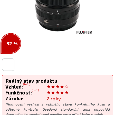
–32 %
Reálný stav produktu
(info)
★★★★☆
Vzhled:
(info)
★★★★★
Funkčnost:
Záruka
:
2 roky
(Hodnocení vychází z reálného stavu konkrétního kusu a
odborné kontroly. Uvedená standardní cena odpovídá
doporučené prodejní ceně nového kusu při běžném prodeji.)