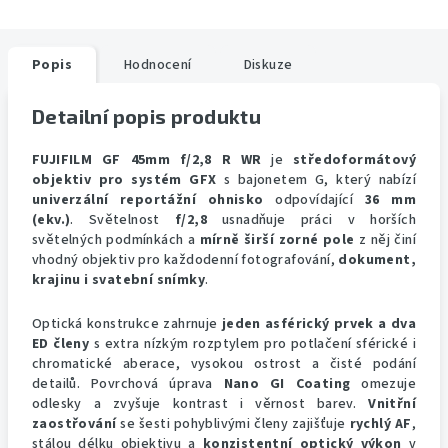
Popis
Hodnocení
Diskuze
Detailní popis produktu
FUJIFILM GF 45mm f/2,8 R WR
je
středoformátový
objektiv pro systém GFX
s bajonetem G, který nabízí
univerzální reportážní ohnisko
odpovídající
36 mm
(ekv.)
. Světelnost
f/2,8
usnadňuje práci v horších
světelných podmínkách a
mírně širší zorné pole
z něj činí
vhodný objektiv pro každodenní fotografování,
dokument,
krajinu i svatební snímky
.
Optická konstrukce zahrnuje
jeden asférický prvek a dva
ED členy
s extra nízkým rozptylem pro potlačení sférické i
chromatické aberace, vysokou ostrost a čisté podání
detailů. Povrchová úprava
Nano GI Coating
omezuje
odlesky a zvyšuje kontrast i věrnost barev.
Vnitřní
zaostřování
se šesti pohyblivými členy zajišťuje
rychlý AF
,
stálou délku objektivu a
konzistentní optický výkon
v