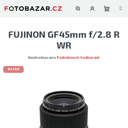
Přejít
na
obsah
Nákupní
Hledat
Přihlášení
FUJINON GF45mm f/2.8 R
košík
WR
Průměrné
Neohodnoceno
Podrobnosti hodnocení
hodnocení
produktu
BAZAR
je
0,0
z
5
hvězdiček.