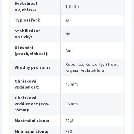
Světelnost
1.8 - 2.8
objektivu
:
Typ ostření
:
AF
Stabilizátor
Ne
optický
:
Utěsnění
Ano
(prach/vlhkost)
:
Reportáž, Koncerty, Street,
Vhodný pro žánr
:
Krajina, Architektura
Ohnisková
45 mm
vzdálenost
:
Ohnisková
vzdálenost (eqv.
36 mm
35mm)
:
Maximální clona
:
F2,8
Minimální clona
:
F32