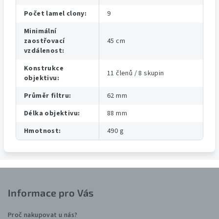
Počet lamel clony
:
9
Minimální
zaostřovací
45 cm
vzdálenost
:
Konstrukce
11 členů / 8 skupin
objektivu
:
Průměr filtru
:
62 mm
Délka objektivu
:
88 mm
Hmotnost
:
490 g
Z
á
Informace pro Vás
p
a
Proč nakupovat u nás?