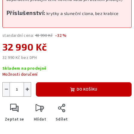
Příslušenství:
krytky a sluneční clona, bez krabice
standardní cena:
48 990 Kč
–32 %
32 990 Kč
32 990 Kč bez DPH
Měrná
Skladem na prodejně
cena:
Možnosti doručení
−
+
DO KOŠÍKU
Zeptat se
Hlídat
Sdílet