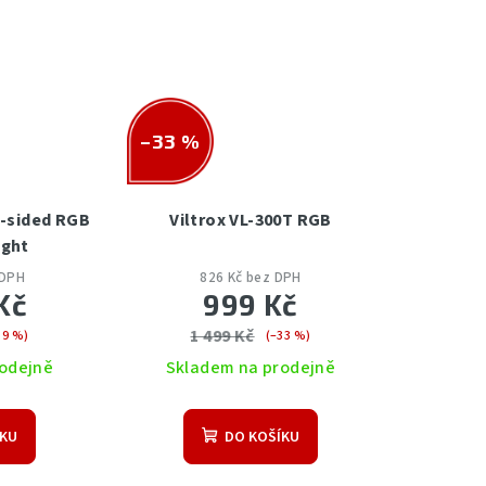
–33 %
e-sided RGB
Viltrox VL-300T RGB
ight
 DPH
826 Kč bez DPH
Kč
999 Kč
1 499 Kč
39 %)
(–33 %)
odejně
Skladem na prodejně
ÍKU
DO KOŠÍKU