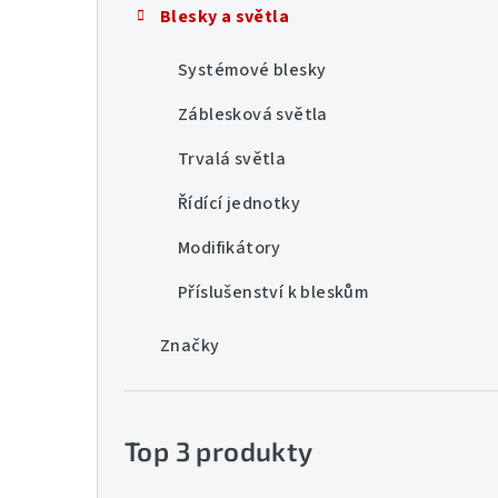
Blesky a světla
n
í
Systémové blesky
p
Záblesková světla
a
Trvalá světla
n
Řídící jednotky
e
Modifikátory
l
Příslušenství k bleskům
Značky
Top 3 produkty