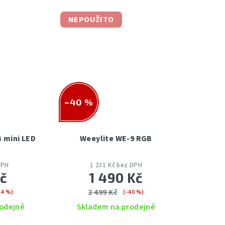
NEPOUŽITO
–40 %
 mini LED
Weeylite WE-9 RGB
DPH
1 231 Kč bez DPH
Kč
1 490 Kč
2 499 Kč
44 %)
(–40 %)
odejně
Skladem na prodejně