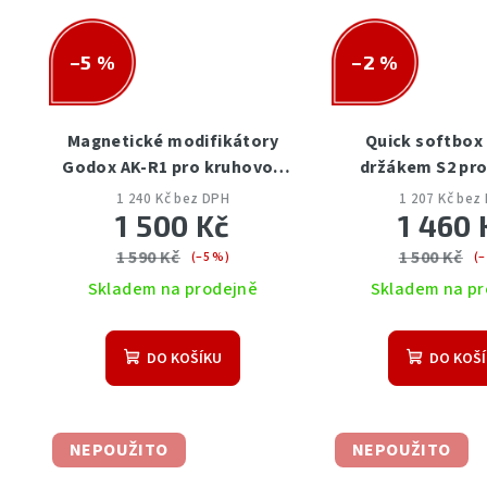
–5 %
–2 %
Magnetické modifikátory
Quick softbox 
Godox AK-R1 pro kruhovou
držákem S2 pro
hlavu H200R a blesky V1
blesky
1 240 Kč bez DPH
1 207 Kč bez
1 500 Kč
1 460 
1 590 Kč
1 500 Kč
(–5 %)
(–
Skladem na prodejně
Skladem na pr
DO KOŠÍKU
DO KOŠ
NEPOUŽITO
NEPOUŽITO