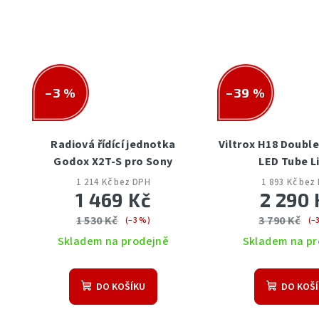
–3 %
–39 %
Radiová řídící jednotka
Viltrox H18 Doubl
Godox X2T-S pro Sony
LED Tube L
1 214 Kč bez DPH
1 893 Kč bez
1 469 Kč
2 290 
1 530 Kč
3 790 Kč
(–3 %)
(–
Skladem na prodejně
Skladem na pr
DO KOŠÍKU
DO KOŠ