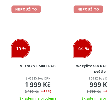
NEPOUŽITO
NEPOUŽITO
–19 %
–44 %
Viltrox VL-500T RGB
Weeylite S05 RGB
světlo
1 652 Kč bez DPH
826 Kč bez 
1 999 Kč
999 
2 490 Kč
1 799 Kč
(–19 %)
(–
Skladem na prodejně
Skladem na pr