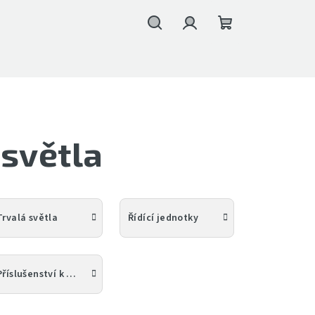
Hledat
Přihlášení
Nákupní
košík
 světla
Trvalá světla
Řídící jednotky
Příslušenství k bleskům