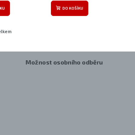
ÍKU
DO KOŠÍKU
elkem
Možnost osobního odběru