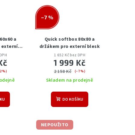
–7 %
60x60 a
Quick softbox 80x80 a
 externí
držákem pro externí blesk
 DPH
1 652 Kč bez DPH
Kč
1 999 Kč
2 158 Kč
2 %)
(–7 %)
odejně
Skladem na prodejně
ÍKU
DO KOŠÍKU
NEPOUŽITO