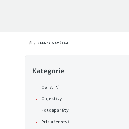
Přejít
na
obsah
/
BLESKY A SVĚTLA
DOMŮ
P
o
Kategorie
Přeskočit
kategorie
s
OSTATNÍ
t
Objektivy
r
Fotoaparáty
a
Příslušenství
n