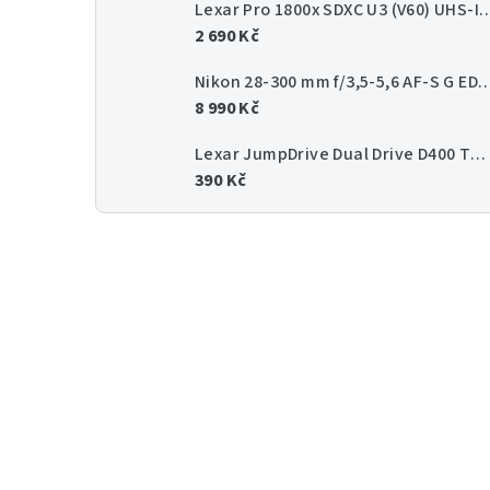
Lexar Pro 1800x SDXC U3 (V60) UHS-II 
2 690 Kč
Nikon 28-300 mm f/3,5-5,6 AF-
8 990 Kč
Lexar JumpDrive Dual Drive D400 Type-C/Type-C & Type-A, up to 130MB/s read (USB 3.1) 64GB
390 Kč