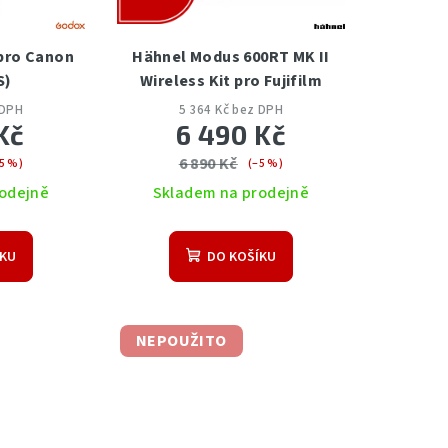
pro Canon
Hähnel Modus 600RT MK II
S)
Wireless Kit pro Fujifilm
 DPH
5 364 Kč bez DPH
Kč
6 490 Kč
6 890 Kč
5 %)
(–5 %)
odejně
Skladem na prodejně
ÍKU
DO KOŠÍKU
NEPOUŽITO