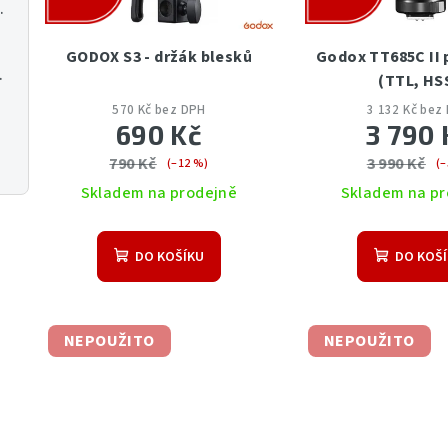
o
u
R270/W180 128GB
d
k
GODOX S3 - držák blesků
Godox TT685C II 
u
S G ED VR
(TTL, HS
t
k
570 Kč bez DPH
3 132 Kč bez
ů
690 Kč
3 790 
t
790 Kč
3 990 Kč
(–12 %)
(–
ů
Skladem na prodejně
Skladem na pr
DO KOŠÍKU
DO KOŠ
NEPOUŽITO
NEPOUŽITO