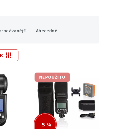
prodávanější
Abecedně
TR
NEPOUŽITO
–5 %