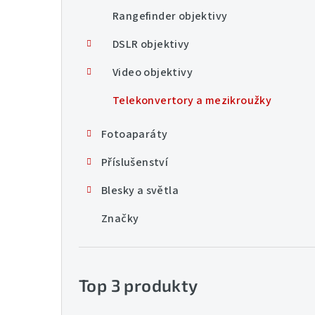
n
Rangefinder objektivy
í
DSLR objektivy
p
Video objektivy
a
Telekonvertory a mezikroužky
n
Fotoaparáty
e
Příslušenství
l
Blesky a světla
Značky
Top 3 produkty