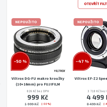
V
e
OTEVŘÍT FIL
ý
n
p
í
NEPOUŽITO
NEPOUŽITO
i
p
s
r
p
o
r
d
–50 %
–47 %
o
u
d
k
Viltrox DG-FU makro kroužky
Viltrox EF-Z2 Spe
u
(10+16mm) pro FUJIFILM
t
k
826 Kč bez DPH
3 718 Kč bez
ů
999 Kč
4 499 
t
1 999 Kč
8 499 Kč
(–50 %)
(–