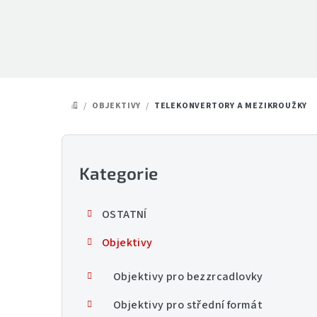
Přejít
na
obsah
/
OBJEKTIVY
/
TELEKONVERTORY A MEZIKROUŽKY
DOMŮ
P
o
Kategorie
Přeskočit
kategorie
s
OSTATNÍ
t
Objektivy
r
a
Objektivy pro bezzrcadlovky
n
Objektivy pro střední formát