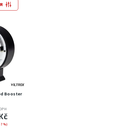
TR
ed Booster
 DPH
Kč
47 %)