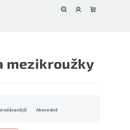
Hledat
Přihlášení
Nákupní
košík
a mezikroužky
prodávanější
Abecedně