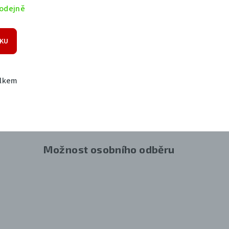
odejně
ÍKU
elkem
Možnost osobního odběru