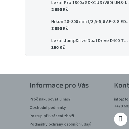
Lexar Pro 1800x SDXC U3 (V60) UHS-II 
2 690 Kč
Nikon 28-300 mm f/3,5-5,6 AF-
8 990 Kč
Lexar JumpDrive Dual Drive D400 Type-C/Type-C & Type-A, up to 130MB/s read (USB 3.1) 64GB
390 Kč
Z
Informace pro Vás
Kont
á
p
Proč nakupovat u nás?
info
@
fo
+420 60
Obchodní podmínky
a
Postup při vrácení zboží
t
Podmínky ochrany osobních údajů