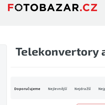
Telekonvertory 
Ř
Doporučujeme
Nejlevnější
Nejdražší
Nej
a
z