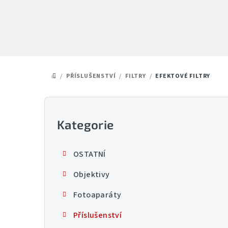
Přejít
na
obsah
/
PŘÍSLUŠENSTVÍ
/
FILTRY
/
EFEKTOVÉ FILTRY
DOMŮ
P
o
Kategorie
Přeskočit
kategorie
s
OSTATNÍ
t
Objektivy
r
Fotoaparáty
a
Příslušenství
n