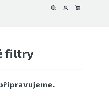
Hledat
Přihlášení
Nákupní
košík
 filtry
připravujeme.