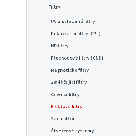
n
Filtry
í
UV a ochranné filtry
p
Polarizacní filtry (CPL)
a
ND filtry
n
Přechodové filtry (GND)
e
Magnetické filtry
l
Změkčující filtry
Cinema filtry
Efektové filtry
Sada filtrů
Čtvercové systémy