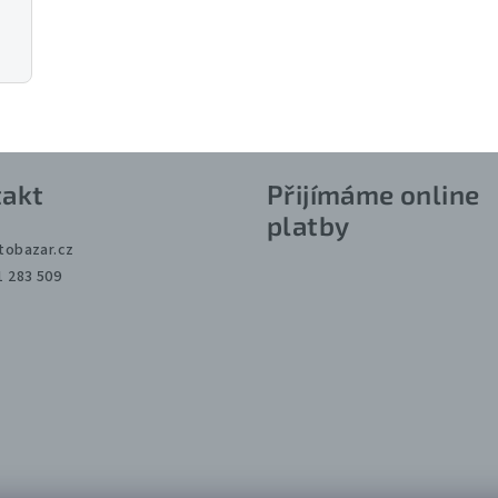
akt
Přijímáme online
platby
tobazar.cz
1 283 509