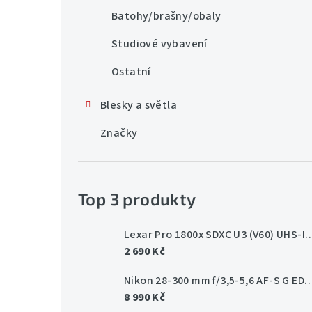
Batohy/brašny/obaly
Studiové vybavení
Ostatní
Blesky a světla
Značky
Top 3 produkty
Lexar Pro 1800x SDXC U3 (V60) UHS-II 
2 690 Kč
Nikon 28-300 mm f/3,5-5,6 AF-
8 990 Kč