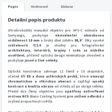
Popis
Hodnocení
Diskuze
Detailní popis produktu
Ultraširokoúhlý manuální objektiv pro APS-C snímače od
Samyangu, poskytuje
ekvivalentní ohniskovou
vzdálenost 18 mm
a široký úhel záběru
98,9°
. Díky vysoké
světelnosti f/2.0
je vhodný pro fotografování
architektury, interiérů, krajiny i scén za nízkého
osvětlení
, přičemž optický design minimalizuje zkreslení a
poskytuje
jasné a živé snímky
.
Optická konstrukce zahrnuje 12 členů v 10 skupinách,
včetně
tří ED a dvou asférických prvků
, které
omezují
chromatickou a sférickou aberaci
a zajišťují
vysoký
kontrast a kvalitu obrazu
od středu až po okraje snímku.
Přední dva členy objektivu jsou
opatřeny antireflexní
vrstvou NCS
(Nano Coating System)
pro snížení odlesků
a
zvýšení propustnosti světla.