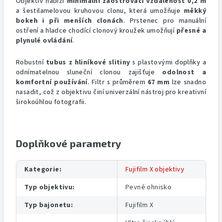
Objektiv nabízí
minimální zaostřovací vzdálenost 0,2 m
a šestilamelovou kruhovou clonu, která umožňuje
měkký
bokeh i při menších clonách
. Prstenec pro manuální
ostření a hladce chodící clonový kroužek umožňují
přesné a
plynulé ovládání
.
Robustní
tubus z hliníkové slitiny
s plastovými doplňky a
odnímatelnou sluneční clonou zajišťuje
odolnost a
komfortní používání
. Filtr s průměrem
67 mm
lze snadno
nasadit, což z objektivu činí univerzální nástroj pro kreativní
širokoúhlou fotografii.
Doplňkové parametry
Kategorie
:
Fujifilm X objektivy
Typ objektivu
:
Pevné ohnisko
Typ bajonetu
:
Fujifilm X