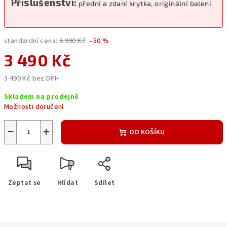
Příslušenství:
přední a zdaní krytka, originální balení
standardní cena:
6 990 Kč
–50 %
3 490 Kč
3 490 Kč bez DPH
Měrná
Skladem na prodejně
cena:
Možnosti doručení
−
+
DO KOŠÍKU
Zeptat se
Hlídat
Sdílet