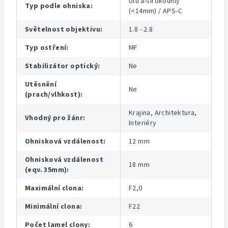
Ultra-širokoúhlý
Typ podle ohniska
:
(<14mm) / APS-C
Světelnost objektivu
:
1.8 - 2.8
Typ ostření
:
MF
Stabilizátor optický
:
Ne
Utěsnění
Ne
(prach/vlhkost)
:
Krajina, Architektura,
Vhodný pro žánr
:
Interiéry
Ohnisková vzdálenost
:
12 mm
Ohnisková vzdálenost
18 mm
(eqv. 35mm)
:
Maximální clona
:
F2,0
Minimální clona
:
F22
Počet lamel clony
:
6