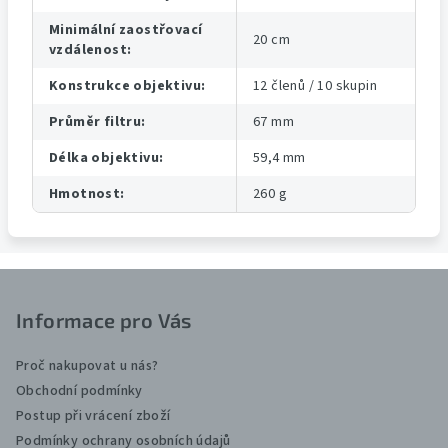
Minimální zaostřovací
20 cm
vzdálenost
:
Konstrukce objektivu
:
12 členů / 10 skupin
Průměr filtru
:
67 mm
Délka objektivu
:
59,4 mm
Hmotnost
:
260 g
Z
á
Informace pro Vás
p
a
Proč nakupovat u nás?
t
Obchodní podmínky
Postup při vrácení zboží
í
Podmínky ochrany osobních údajů