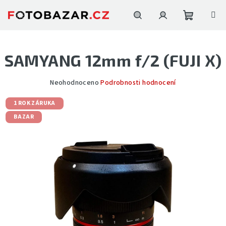
Přejít
na
obsah
Nákupní
Hledat
Přihlášení
SAMYANG 12mm f/2 (FUJI X)
košík
Průměrné
Neohodnoceno
Podrobnosti hodnocení
hodnocení
produktu
1 ROK ZÁRUKA
je
BAZAR
0,0
z
5
hvězdiček.