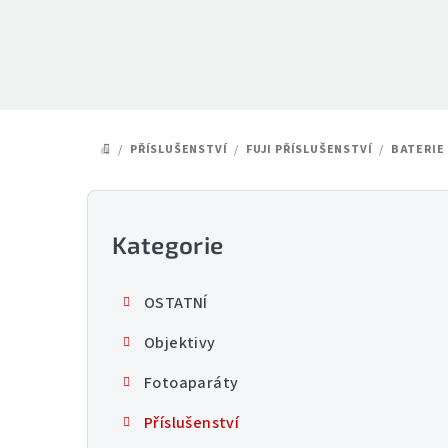
Přejít
na
obsah
/
PŘÍSLUŠENSTVÍ
/
FUJI PŘÍSLUŠENSTVÍ
/
BATERIE
DOMŮ
P
o
Kategorie
Přeskočit
kategorie
s
OSTATNÍ
t
Objektivy
r
Fotoaparáty
a
Příslušenství
n