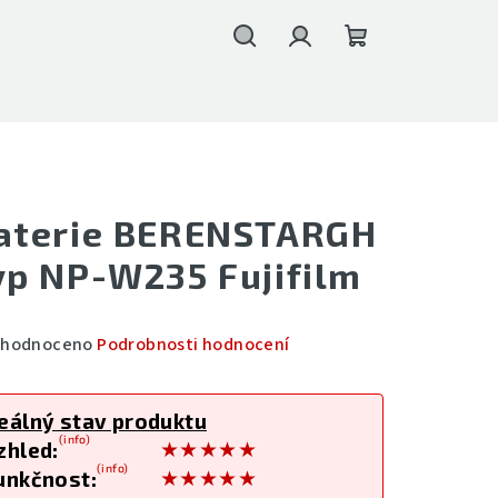
Hledat
Přihlášení
Nákupní
košík
aterie BERENSTARGH
yp NP-W235 Fujifilm
měrné
hodnoceno
Podrobnosti hodnocení
nocení
duktu
eálný stav produktu
(info)
★★★★★
zhled:
(info)
★★★★★
unkčnost: