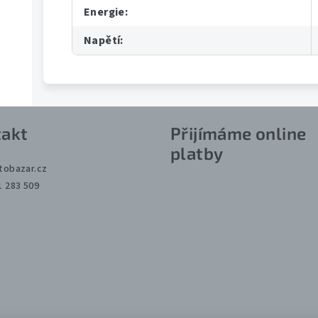
Energie
:
Napětí
:
akt
Přijímáme online
platby
tobazar.cz
1 283 509