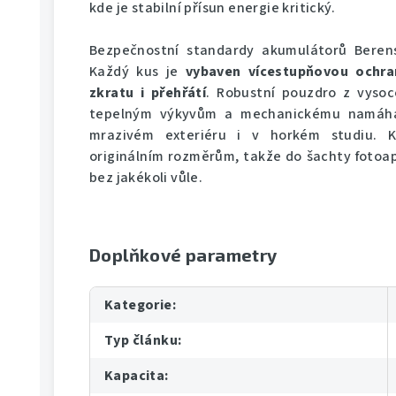
kde je stabilní přísun energie kritický.
Bezpečnostní standardy akumulátorů Berenst
Každý kus je
vybaven vícestupňovou ochran
zkratu i přehřátí
. Robustní pouzdro z vysoc
tepelným výkyvům a mechanickému namáhán
mrazivém exteriéru i v horkém studiu. K
originálním rozměrům, takže do šachty fotoa
bez jakékoli vůle.
Doplňkové parametry
Kategorie
:
Typ článku
:
Kapacita
: