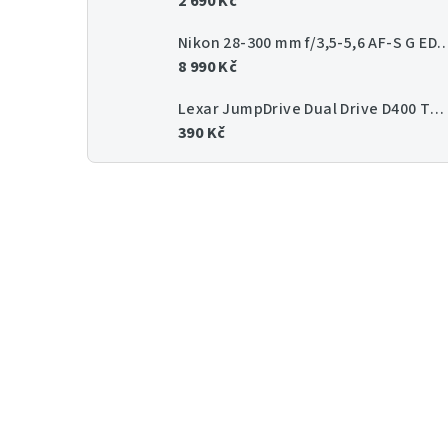
2 690 Kč
Nikon 28-300 mm f/3,5-5,6 AF-
8 990 Kč
Lexar JumpDrive Dual Drive D400 Type-C/Type-C & Type-A, up to 130MB/s read (USB 3.1) 64GB
390 Kč