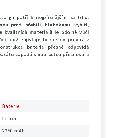
argh patří k nejpřísnějším na trhu.
ou proti přebití, hlubokému vybití,
e kvalitních materiálů je odolné vůči
í, což zajišťuje bezpečný provoz v
onstrukce baterie přesně odpovídá
parátu zapadá s naprostou přesností a
Baterie
Li-Ion
2250 mAh