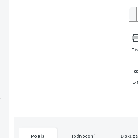
−
Ti
Sdí
R270/W180 128GB
Popis
Hodnocení
Diskuz