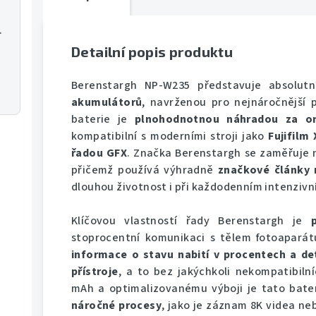
S G ED VR
Detailní popis produktu
Berenstargh NP-W235 představuje absolut
akumulátorů
, navrženou pro nejnáročnější p
baterie je
plnohodnotnou náhradou za ori
kompatibilní s moderními stroji jako
Fujifilm
řadou GFX
. Značka Berenstargh se zaměřuje
přičemž používá výhradně
značkové články n
dlouhou životnost i při každodenním intenzivn
Klíčovou vlastností řady Berenstargh je
stoprocentní komunikaci s tělem fotoaparát
informace o stavu nabití v procentech a det
přístroje
, a to bez jakýchkoli nekompatibiln
mAh a optimalizovanému výboji je tato bate
náročné procesy
, jako je záznam 8K videa ne