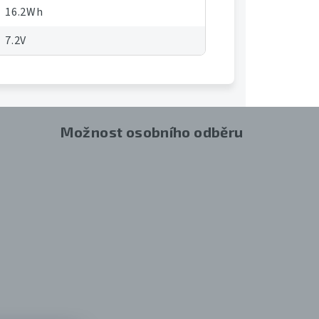
16.2Wh
7.2V
Možnost osobního odběru