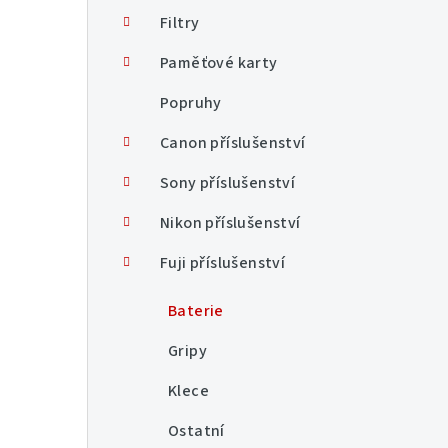
n
Filtry
í
Paměťové karty
p
Popruhy
a
Canon příslušenství
n
Sony příslušenství
e
Nikon příslušenství
l
Fuji příslušenství
Baterie
Gripy
Klece
Ostatní