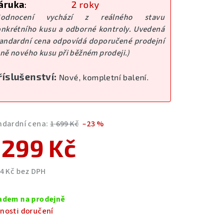
áruka
:
2 roky
zdiček.
Hodnocení vychází z reálného stavu
nkrétního kusu a odborné kontroly. Uvedená
andardní cena odpovídá doporučené prodejní
ně nového kusu při běžném prodeji.)
říslušenství:
Nové, kompletní balení.
ndardní cena:
1 699 Kč
–23 %
 299 Kč
74 Kč bez DPH
ná
a:
adem na prodejně
nosti doručení