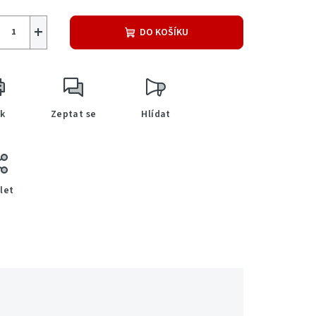
+
DO KOŠÍKU
sk
Zeptat se
Hlídat
let
e