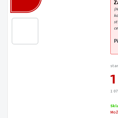
5
Z
hvě
(
ko
st
ce
P
sta
1
1 0
Měr
cen
Skl
Mož