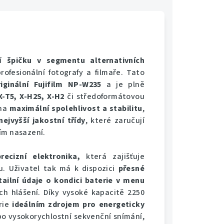
ní
špičku v segmentu alternativních
rofesionální fotografy a filmaře. Tato
ginální Fujifilm NP-W235
a je plně
 X-T5, X-H2S, X-H2
či středoformátovou
 na
maximální spolehlivost a stabilitu
,
ejvyšší jakostní třídy
, které zaručují
ím nasazení.
precizní elektronika,
která zajišťuje
u. Uživatel tak má k dispozici
přesné
ailní údaje o kondici baterie v menu
ích hlášení. Díky vysoké kapacitě 2250
rie
ideálním zdrojem pro energeticky
bo vysokorychlostní sekvenční snímání,