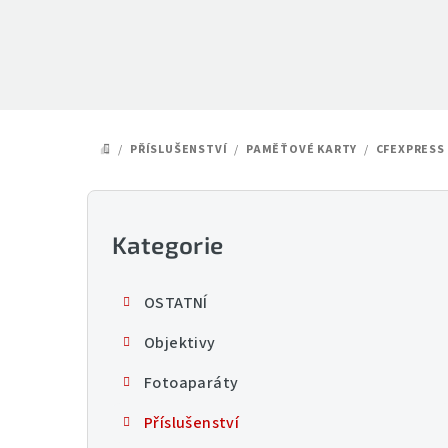
Přejít
na
obsah
/
PŘÍSLUŠENSTVÍ
/
PAMĚŤOVÉ KARTY
/
CFEXPRESS
DOMŮ
P
o
Kategorie
Přeskočit
kategorie
s
OSTATNÍ
t
Objektivy
r
Fotoaparáty
a
Příslušenství
n