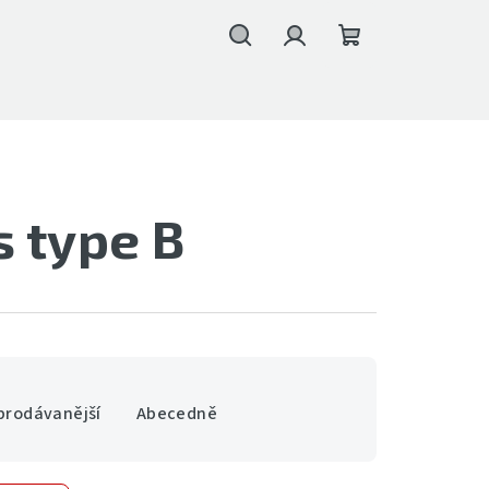
Hledat
Přihlášení
Nákupní
košík
 type B
prodávanější
Abecedně