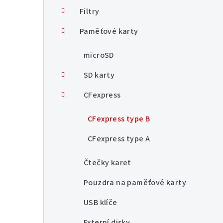
n
Filtry
í
Paměťové karty
p
microSD
a
SD karty
n
CFexpress
e
CFexpress type B
l
CFexpress type A
Čtečky karet
Pouzdra na paměťové karty
USB klíče
Externí disky