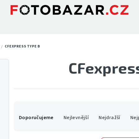
/
CFEXPRESS TYPE B
CFexpress
Ř
Doporučujeme
Nejlevnější
Nejdražší
Nej
a
z