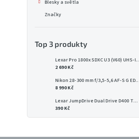
Blesky a světla
Značky
Top 3 produkty
Lexar Pro 1800x SDXC U3 (V60) UHS-II 
2 690 Kč
Nikon 28-300 mm f/3,5-5,6 AF-
8 990 Kč
Lexar JumpDrive Dual Drive D400 Type-C/Type-C & Type-A, up to 130MB/s read (USB 3.1) 64GB
390 Kč