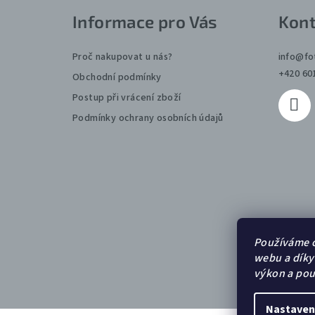
Z
Informace pro Vás
Kont
á
p
Proč nakupovat u nás?
info
@
fo
+420 60
Obchodní podmínky
a
Postup při vrácení zboží
t
Podmínky ochrany osobních údajů
í
Používáme c
webu a díky
výkon a pou
Nastaven