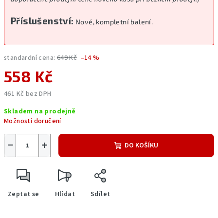
Příslušenství:
Nové, kompletní balení.
standardní cena:
649 Kč
–14 %
558 Kč
461 Kč bez DPH
Měrná
Skladem na prodejně
cena:
Možnosti doručení
−
+
DO KOŠÍKU
Zeptat se
Hlídat
Sdílet