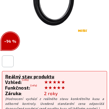
–14 %
Reálný stav produktu
(info)
★★★★★
Vzhled:
(info)
★★★★★
Funkčnost:
Záruka
:
2 roky
(Hodnocení vychází z reálného stavu konkrétního kusu a
odborné kontroly. Uvedená standardní cena odpovídá
doporučené prodejní ceně nového kusu při běžném prodeji.)