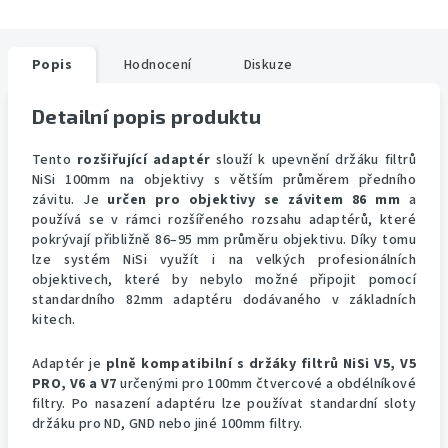
Popis
Hodnocení
Diskuze
Detailní popis produktu
Tento
rozšiřující adaptér
slouží k upevnění držáku filtrů
NiSi 100mm na objektivy s větším průměrem předního
závitu. Je
určen pro objektivy se závitem 86 mm
a
používá se v rámci rozšířeného rozsahu adaptérů, které
pokrývají přibližně 86–95 mm průměru objektivu. Díky tomu
lze systém NiSi využít i na velkých profesionálních
objektivech, které by nebylo možné připojit pomocí
standardního 82mm adaptéru dodávaného v základních
kitech.
Adaptér je
plně kompatibilní s držáky filtrů NiSi V5, V5
PRO, V6 a V7
určenými pro 100mm čtvercové a obdélníkové
filtry. Po nasazení adaptéru lze používat standardní sloty
držáku pro ND, GND nebo jiné 100mm filtry.