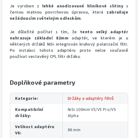
Je vyroben z
lehké anodizované hliníkové slitiny
s
černou matnou povrchovou úpravou, která
zabraňuje
nežádoucím světelným odleskům
.
Je důležité počítat s tím, že
tento velký adaptér
nahrazuje základní 82mm
adaptér, ve kterém je u
některých držáků NiSi integrován kruhový polarizační filtr.
Po instalaci tohoto adaptéru proto nelze současně
používat vestavěný CPL filtr držáku.
Doplňkové parametry
Kategorie
:
Držáky a adaptéry filtrů
Kompatibilní
NiSi 100mm V5/V5 Pro/V5
držáky
:
Alpha
Velikost adaptéru
86 mm
V6
: