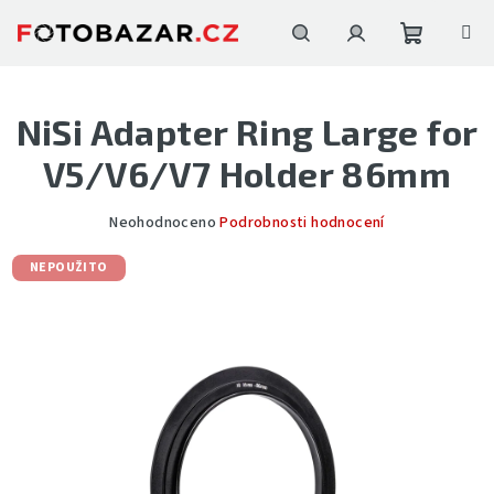
Přejít
na
obsah
Nákupní
Hledat
Přihlášení
NiSi Adapter Ring Large for
košík
V5/V6/V7 Holder 86mm
Průměrné
Neohodnoceno
Podrobnosti hodnocení
hodnocení
produktu
NEPOUŽITO
je
0,0
z
5
hvězdiček.