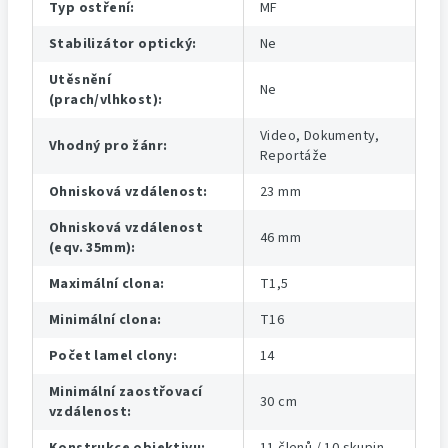
Typ ostření
:
MF
Stabilizátor optický
:
Ne
Utěsnění
Ne
(prach/vlhkost)
:
Video, Dokumenty,
Vhodný pro žánr
:
Reportáže
Ohnisková vzdálenost
:
23 mm
Ohnisková vzdálenost
46 mm
(eqv. 35mm)
:
Maximální clona
:
T1,5
Minimální clona
:
T16
Počet lamel clony
:
14
Minimální zaostřovací
30 cm
vzdálenost
: