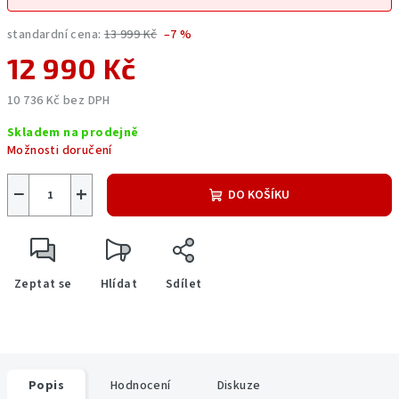
standardní cena:
13 999 Kč
–7 %
12 990 Kč
10 736 Kč bez DPH
Měrná
Skladem na prodejně
cena:
Možnosti doručení
−
+
DO KOŠÍKU
Zeptat se
Hlídat
Sdílet
Popis
Hodnocení
Diskuze