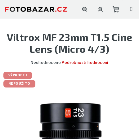
Přejít
na
obsah
Nákupní
Hledat
Přihlášení
Viltrox MF 23mm T1.5 Cine
košík
Lens (Micro 4/3)
Průměrné
Neohodnoceno
Podrobnosti hodnocení
hodnocení
produktu
VÝPRODEJ
je
NEPOUŽITO
0,0
z
5
hvězdiček.