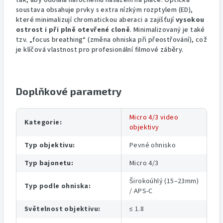
tak, aby odolala náročnému nasazení na place. Optická
soustava obsahuje prvky s extra nízkým rozptylem (ED),
které minimalizují chromatickou aberaci a zajišťují
vysokou
ostrost i při plně otevřené cloně
. Minimalizovaný je také
tzv. „focus breathing“ (změna ohniska při přeostřování), což
je klíčová vlastnost pro profesionální filmové záběry.
Doplňkové parametry
Micro 4/3 video
Kategorie
:
objektivy
Typ objektivu
:
Pevné ohnisko
Typ bajonetu
:
Micro 4/3
Širokoúhlý (15–23mm)
Typ podle ohniska
:
/ APS-C
Světelnost objektivu
:
≤ 1.8