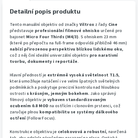
Detailní popis produktu
Tento manuální objektiv od značky
Viltrox
z řady
Cine
představuje
profesionální filmové ohnisko
určené pro
bajonet
Micro Four Thirds (M4/3)
. S ohniskem 23 mm
(které po přepočtu na full-frame odpovídá přibližně 46 mm)
nabízí přirozenou perspektivu blízkou lidskému oku
,
což z něj činí ideální univerzální objektiv
pro narativní
tvorbu, dokumenty i reportáže
.
Hlavní předností je
extrémně vysoká světelnost T1.5
,
která umožňuje natáčení i ve velmi špatných světelných
podmínkách a poskytuje precizní kontrolu nad hloubkou
ostrosti
s krásným, jemným bokehem
. Jako správný
filmový objektiv je
vybaven standardizovaným
ozubením 0.8 MOD
na ostřícím i clonovém prstenci, což
zaručuje plnou
kompatibilitu se systémy dálkového
ostření
(Follow Focus).
Konstrukce objektivu je
celokovová a robustní
, navržená