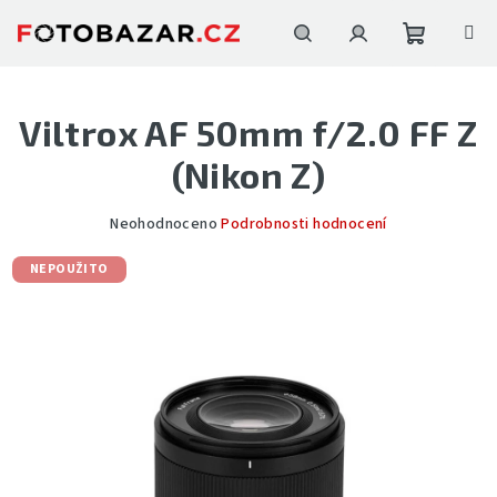
Přejít
na
obsah
Nákupní
Hledat
Přihlášení
Viltrox AF 50mm f/2.0 FF Z
košík
(Nikon Z)
Průměrné
Neohodnoceno
Podrobnosti hodnocení
hodnocení
produktu
NEPOUŽITO
je
0,0
z
5
hvězdiček.