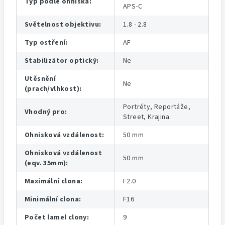
Typ podle ohniska
:
APS-C
Světelnost objektivu
:
1.8 - 2.8
Typ ostření
:
AF
Stabilizátor optický
:
Ne
Utěsnění
Ne
(prach/vlhkost)
:
Portréty, Reportáže,
Vhodný pro
:
Street, Krajina
Ohnisková vzdálenost
:
50 mm
Ohnisková vzdálenost
50 mm
(eqv. 35mm)
:
Maximální clona
:
F2.0
Minimální clona
:
F16
Počet lamel clony
:
9