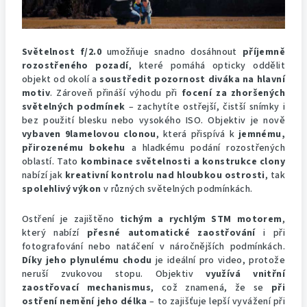
Světelnost f/2.0
umožňuje snadno dosáhnout
příjemně
rozostřeného pozadí
, které pomáhá opticky oddělit
objekt od okolí a
soustředit pozornost diváka na hlavní
motiv
. Zároveň přináší výhodu při
focení za zhoršených
světelných podmínek
– zachytíte ostřejší, čistší snímky i
bez použití blesku nebo vysokého ISO. Objektiv je nově
vybaven 9lamelovou clonou
, která přispívá k
jemnému,
přirozenému bokehu
a hladkému podání rozostřených
oblastí. Tato
kombinace světelnosti a konstrukce clony
nabízí jak
kreativní kontrolu nad hloubkou ostrosti
, tak
spolehlivý výkon
v různých světelných podmínkách.
Ostření je zajištěno
tichým a rychlým STM motorem
,
který nabízí
přesné automatické zaostřování
i při
fotografování nebo natáčení v náročnějších podmínkách.
Díky jeho plynulému chodu
je ideální pro video, protože
neruší zvukovou stopu. Objektiv
využívá vnitřní
zaostřovací mechanismus
, což znamená, že se
při
ostření nemění jeho délka
– to zajišťuje lepší vyvážení při