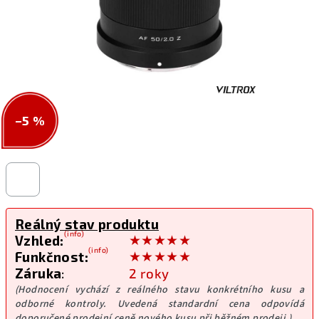
–5 %
Reálný stav produktu
(info)
★★★★★
Vzhled:
(info)
★★★★★
Funkčnost:
Záruka
:
2 roky
(Hodnocení vychází z reálného stavu konkrétního kusu a
odborné kontroly. Uvedená standardní cena odpovídá
doporučené prodejní ceně nového kusu při běžném prodeji.)