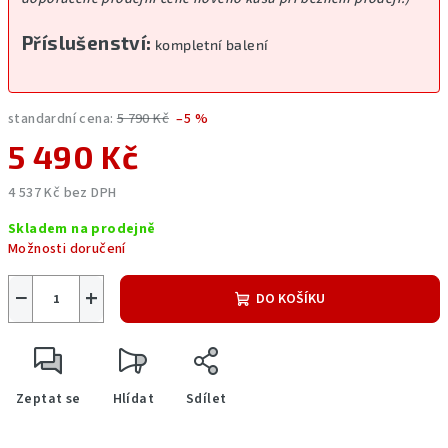
Příslušenství:
kompletní balení
standardní cena:
5 790 Kč
–5 %
5 490 Kč
4 537 Kč bez DPH
Měrná
Skladem na prodejně
cena:
Možnosti doručení
−
+
DO KOŠÍKU
Zeptat se
Hlídat
Sdílet