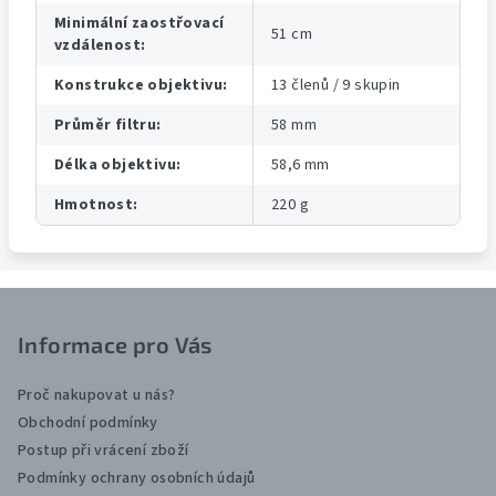
Minimální zaostřovací
51 cm
vzdálenost
:
Konstrukce objektivu
:
13 členů / 9 skupin
Průměr filtru
:
58 mm
Délka objektivu
:
58,6 mm
Hmotnost
:
220 g
Z
á
Informace pro Vás
p
a
Proč nakupovat u nás?
t
Obchodní podmínky
Postup při vrácení zboží
í
Podmínky ochrany osobních údajů