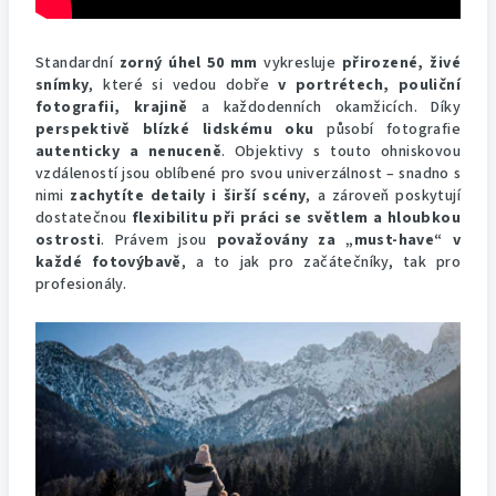
Standardní
zorný úhel 50 mm
vykresluje
přirozené, živé
snímky
, které si vedou dobře
v portrétech, pouliční
fotografii, krajině
a každodenních okamžicích. Díky
perspektivě blízké lidskému oku
působí fotografie
autenticky a nenuceně
. Objektivy s touto ohniskovou
vzdáleností jsou oblíbené pro svou univerzálnost – snadno s
nimi
zachytíte detaily i širší scény
, a zároveň poskytují
dostatečnou
flexibilitu při práci se světlem a hloubkou
ostrosti
. Právem jsou
považovány za „must-have“ v
každé fotovýbavě
, a to jak pro začátečníky, tak pro
profesionály.