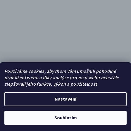
Používáme cookies, abychom Vám umožnili pohodlné
prohlížení webu a díky analýze provozu webu neustále
zlepšovali jeho funkce, výkon a použitelnost
Nastavení
Copyright 2026
FOTOBAZAR.CZ
. Všechna práva vyhrazena.
Souhlasím
Vytvořil Shoptet