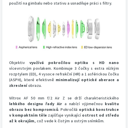
použití na gimbalu nebo stativu a usnadňuje práci s filtry.
Objektiv
využívá pokročilou optiku s HD nano
vícevrstvým povlakem. Kombinuje 3 čočky s extra nízkým
rozptylem (ED), 4 vysoce refrakční (HR) a 1 asférickou čočku
(ASPH), které efektivně
minimalizují optické aberace a
zkreslení
obrazu.
Viltrox AF 50 mm f/2 Air Z se drží charakteristického
lehkého designu řady Air
a nabízí výjimečnou
kvalitu
obrazu bez kompromisů
. Pokročilá
optická konstrukce
v kompaktním těle
zajišťuje vynikající
ostrost od středu
až k okrajům
, což vede k čistým a ostrým snímkům.