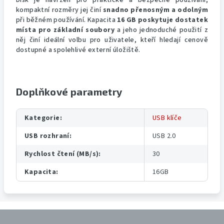
Disk je navržen pro praktické a bezpečné používání,
kompaktní rozměry jej činí
snadno přenosným a odolným
při běžném používání. Kapacita
16 GB poskytuje dostatek
místa pro základní soubory
a jeho jednoduché použití z
něj činí ideální volbu pro uživatele, kteří hledají cenově
dostupné a spolehlivé externí úložiště.
Doplňkové parametry
Kategorie
:
USB klíče
USB rozhraní
:
USB 2.0
Rychlost čtení (MB/s)
:
30
Kapacita
:
16GB
Z