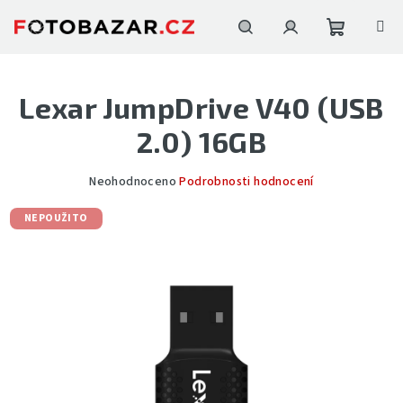
Přejít
na
obsah
Nákupní
Hledat
Přihlášení
Lexar JumpDrive V40 (USB
košík
2.0) 16GB
Průměrné
Neohodnoceno
Podrobnosti hodnocení
hodnocení
produktu
NEPOUŽITO
je
0,0
z
5
hvězdiček.