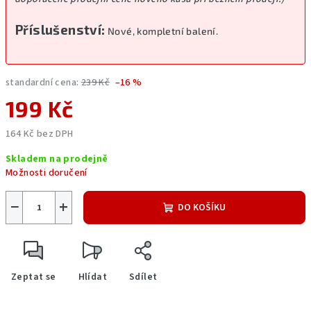
Příslušenství:
Nové, kompletní balení.
standardní cena:
239 Kč
–16 %
199 Kč
164 Kč bez DPH
Měrná
Skladem na prodejně
cena:
Možnosti doručení
−
+
DO KOŠÍKU
Zeptat se
Hlídat
Sdílet