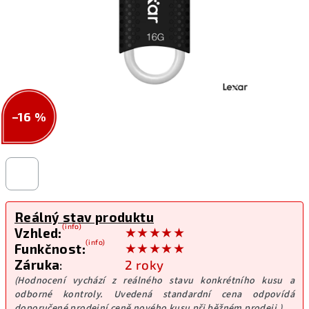
–16 %
Reálný stav produktu
(info)
★★★★★
Vzhled:
(info)
★★★★★
Funkčnost:
Záruka
:
2 roky
(Hodnocení vychází z reálného stavu konkrétního kusu a
odborné kontroly. Uvedená standardní cena odpovídá
doporučené prodejní ceně nového kusu při běžném prodeji.)