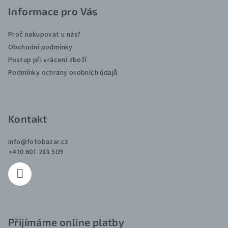
á
Informace pro Vás
p
a
Proč nakupovat u nás?
t
Obchodní podmínky
Postup při vrácení zboží
í
Podmínky ochrany osobních údajů
Kontakt
info
@
fotobazar.cz
+420 601 283 509
Přijímáme online platby