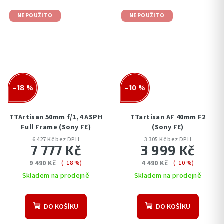
NEPOUŽITO
NEPOUŽITO
–18 %
–10 %
TTArtisan 50mm f/1,4 ASPH
TTartisan AF 40mm F2
Full Frame (Sony FE)
(Sony FE)
6 427 Kč bez DPH
3 305 Kč bez DPH
7 777 Kč
3 999 Kč
9 490 Kč
4 490 Kč
(–18 %)
(–10 %)
Skladem na prodejně
Skladem na prodejně
DO KOŠÍKU
DO KOŠÍKU