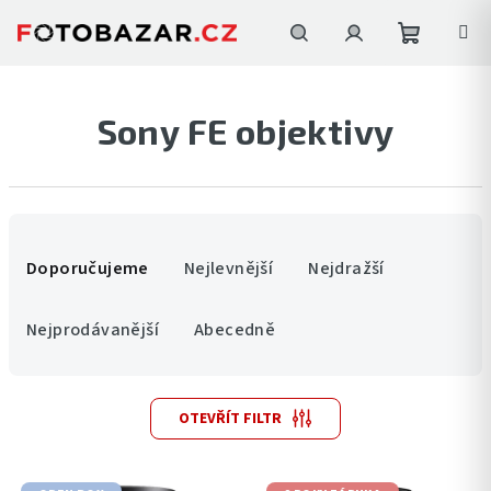
Přejít
na
obsah
Nákupní
Hledat
Přihlášení
Sony FE objektivy
košík
Ř
a
Doporučujeme
Nejlevnější
Nejdražší
z
e
Nejprodávanější
Abecedně
n
í
V
p
OTEVŘÍT FILTR
ý
r
p
o