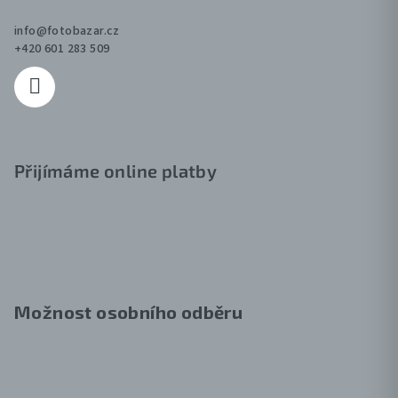
p
info
@
fotobazar.cz
i
+420 601 283 509
s
u
Přijímáme online platby
Možnost osobního odběru