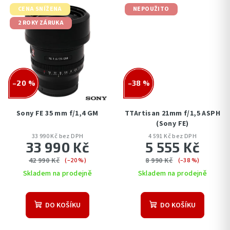
CENA SNÍŽENA
NEPOUŽITO
2 ROKY ZÁRUKA
–20 %
–38 %
Sony FE 35 mm f/1,4 GM
TTArtisan 21mm f/1,5 ASPH
(Sony FE)
33 990 Kč bez DPH
4 591 Kč bez DPH
33 990 Kč
5 555 Kč
42 990 Kč
8 990 Kč
(–20 %)
(–38 %)
Skladem na prodejně
Skladem na prodejně
DO KOŠÍKU
DO KOŠÍKU