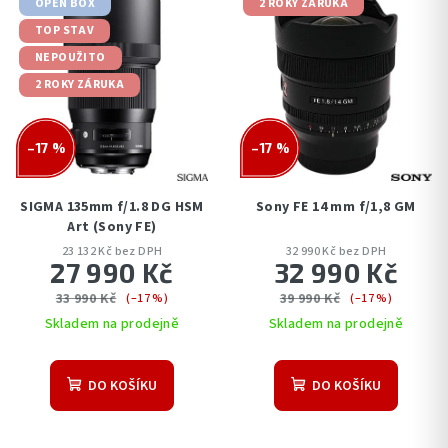
i
OPEN BOX
2 ROKY ZÁRUKA
d
s
TOP STAV
u
NEPOUŽITO
p
k
2 ROKY ZÁRUKA
r
t
o
ů
d
–17 %
–17 %
u
k
SIGMA 135mm f/1.8 DG HSM
Sony FE 14 mm f/1,8 GM
t
Art (Sony FE)
23 132 Kč bez DPH
32 990 Kč bez DPH
ů
27 990 Kč
32 990 Kč
33 990 Kč
39 990 Kč
(–17 %)
(–17 %)
Skladem na prodejně
Skladem na prodejně
DO KOŠÍKU
DO KOŠÍKU