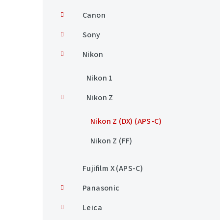
n
Canon
í
Sony
p
Nikon
a
Nikon 1
n
Nikon Z
e
l
Nikon Z (DX) (APS-C)
Nikon Z (FF)
Fujifilm X (APS-C)
Panasonic
Leica