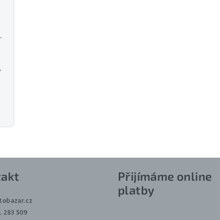
R270/W180 128GB
S G ED VR
akt
Přijímáme online
platby
tobazar.cz
1 283 509