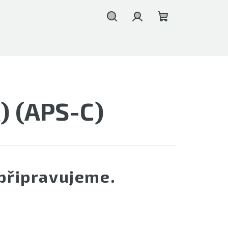
Hledat
Přihlášení
Nákupní
košík
) (APS-C)
připravujeme.