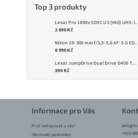
Top 3 produkty
Lexar Pro 1800x SDXC U3 (V60) UHS-II 
2 690 Kč
Nikon 28-300 mm f/3,5-5,6 AF-
8 990 Kč
Lexar JumpDrive Dual Drive D400 Type-C/Type-C & Type-A, up to 130MB/s read (USB 3.1) 64GB
390 Kč
Z
Informace pro Vás
Kont
á
p
Proč nakupovat u nás?
info
@
fo
+420 60
Obchodní podmínky