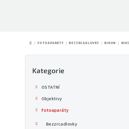
Přejít
na
obsah
/
FOTOAPARÁTY
/
BEZZRCADLOVKY
/
NIKON
/
NIK
DOMŮ
P
o
Kategorie
Přeskočit
kategorie
s
OSTATNÍ
t
Objektivy
r
Fotoaparáty
a
n
Bezzrcadlovky