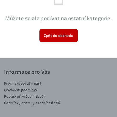
Můžete se ale podívat na ostatní kategorie.
Zpět do obchodu
Z
á
Informace pro Vás
p
a
Proč nakupovat u nás?
t
Obchodní podmínky
Postup při vrácení zboží
í
Podmínky ochrany osobních údajů