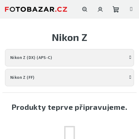
Přejít
na
obsah
Nákupní
Hledat
Přihlášení
Nikon Z
košík
Nikon Z (DX) (APS-C)
Nikon Z (FF)
Produkty teprve připravujeme.